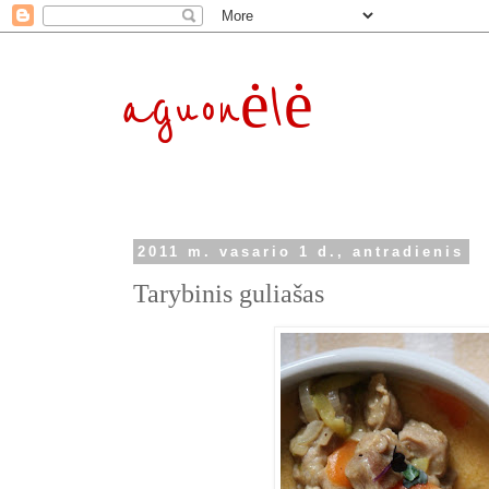
aguonėlė
2011 m. vasario 1 d., antradienis
Tarybinis guliašas