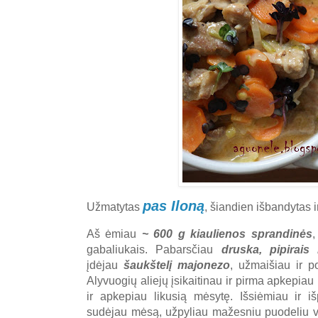
pas Iloną
Užmatytas
, šiandien išbandytas ir
Aš ėmiau
~ 600 g kiaulienos sprandinės
,
gabaliukais. Pabarsčiau
druska, pipirais 
įdėjau
šaukštelį majonezo
, užmaišiau ir p
Alyvuogių aliejų įsikaitinau ir pirma apkepia
ir apkepiau likusią mėsytę. Išsiėmiau ir iš
sudėjau mėsą, užpyliau mažesniu puodeliu 