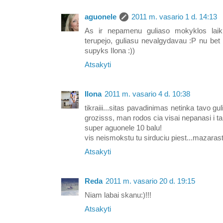
aguonele
2011 m. vasario 1 d. 14:13
As ir nepamenu guliaso mokyklos laik
terupejo, guliasu nevalgydavau :P nu bet 
supyks Ilona :))
Atsakyti
Ilona
2011 m. vasario 4 d. 10:38
tikraiii...sitas pavadinimas netinka tavo gul
grozisss, man rodos cia visai nepanasi i tai
super aguonele 10 balu!
vis neismokstu tu sirduciu piest...mazarast
Atsakyti
Reda
2011 m. vasario 20 d. 19:15
Niam labai skanu:)!!!
Atsakyti