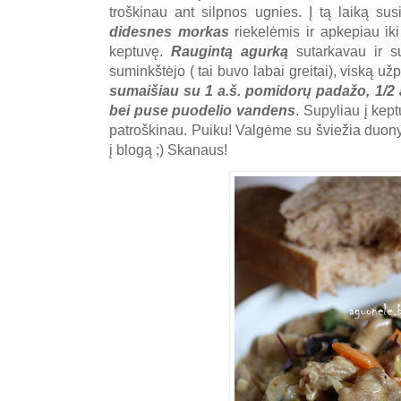
troškinau ant silpnos ugnies. Į tą laiką su
didesnes morkas
riekelėmis ir apkepiau ik
keptuvę.
Raugintą agurką
sutarkavau ir s
suminkštėjo ( tai buvo labai greitai), viską u
sumaišiau su 1 a.š. pomidorų padažo, 1/2 a.
bei puse puodelio vandens
. Supyliau į kep
patroškinau. Puiku! Valgėme su šviežia duonyt
į blogą ;) Skanaus!